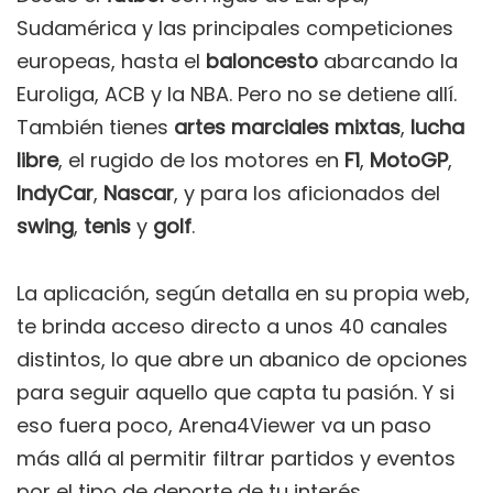
Sudamérica y las principales competiciones
europeas, hasta el
baloncesto
abarcando la
Euroliga, ACB y la NBA. Pero no se detiene allí.
También tienes
artes marciales mixtas
,
lucha
libre
, el rugido de los motores en
F1
,
MotoGP
,
IndyCar
,
Nascar
, y para los aficionados del
swing
,
tenis
y
golf
.
La aplicación, según detalla en su propia web,
te brinda acceso directo a unos 40 canales
distintos, lo que abre un abanico de opciones
para seguir aquello que capta tu pasión. Y si
eso fuera poco, Arena4Viewer va un paso
más allá al permitir filtrar partidos y eventos
por el tipo de deporte de tu interés.