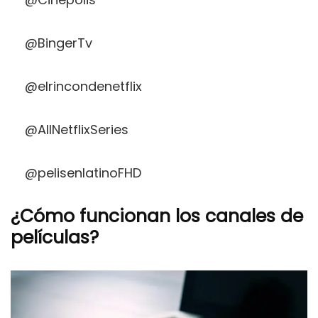
@BingerTv
@elrincondenetflix
@AllNetflixSeries
@pelisenlatinoFHD
¿Cómo funcionan los canales de
películas?