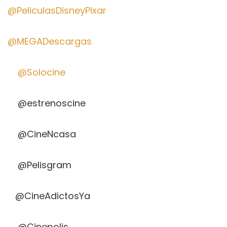
@PeliculasDisneyPixar
@MEGADescargas
@Solocine
@estrenoscine
@CineNcasa
@Pelisgram
@CineAdictosYa
@Cinepolis