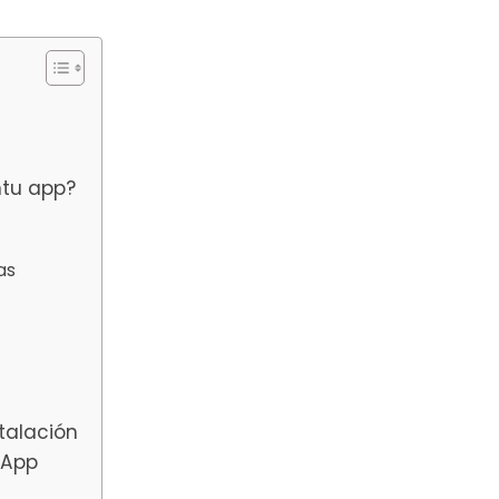
ntu app?
as
stalación
 App