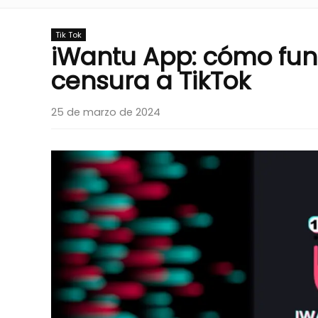
Tik Tok
iWantu App: cómo func
censura a TikTok
25 de marzo de 2024