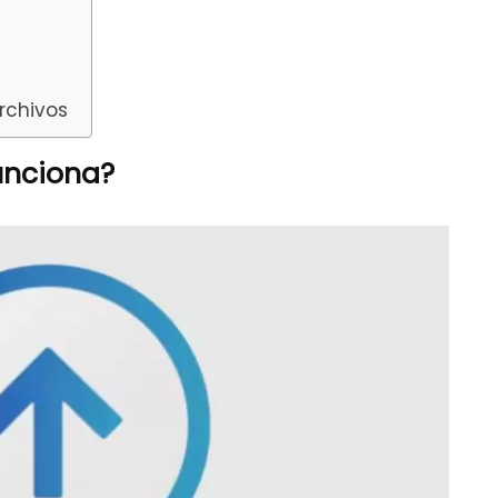
archivos
unciona?