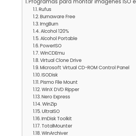
Programas para montar imágenes ISO 
Rufus
Burnaware Free
ImgBurn
Alcohol 120%
Alcohol Portable
PowerISO
WinCDEmu
Virtual Clone Drive
Microsoft Virtual CD-ROM Control Panel
ISODisk
Pismo File Mount
WinX DVD Ripper
Nero Express
WinZip
UltraISO
ImDisk Toolkit
TotalMounter
WinArchiver