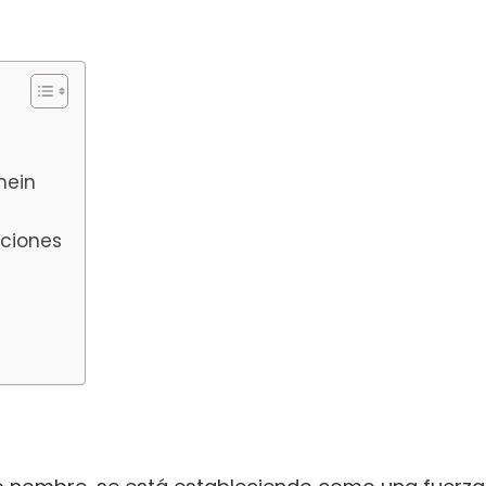
hein
aciones