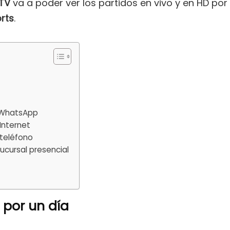
CTV
va a poder ver los partidos en vivo y en HD por 
rts
.
a
 WhatsApp
Internet
teléfono
ucursal presencial
 por un día