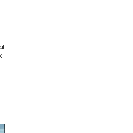
al
x
r