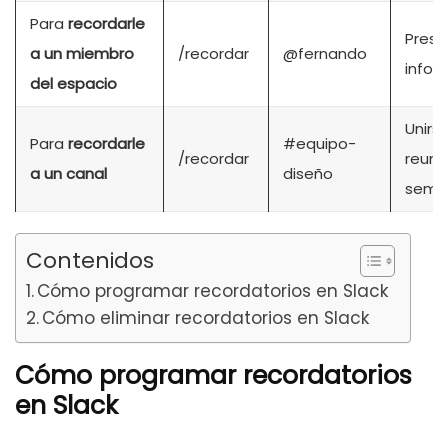
Para
recordarle
Prese
a un miembro
/recordar
@fernando
infor
del espacio
Unirse
Para
recordarle
#equipo-
/recordar
reuni
a un canal
diseño
sema
Contenidos
Cómo programar recordatorios en Slack
Cómo eliminar recordatorios en Slack
Cómo programar recordatorios
en Slack