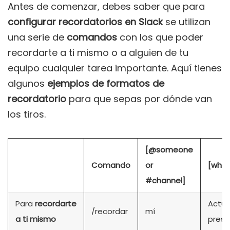
Antes de comenzar, debes saber que para
configurar recordatorios en Slack
se utilizan
una serie de
comandos
con los que poder
recordarte a ti mismo o a alguien de tu
equipo cualquier tarea importante. Aquí tienes
algunos
ejemplos de formatos de
recordatorio
para que sepas por dónde van
los tiros.
[@someone
Comando
or
[what
#channel]
Para
recordarte
Actua
/recordar
mí
a ti mismo
prese