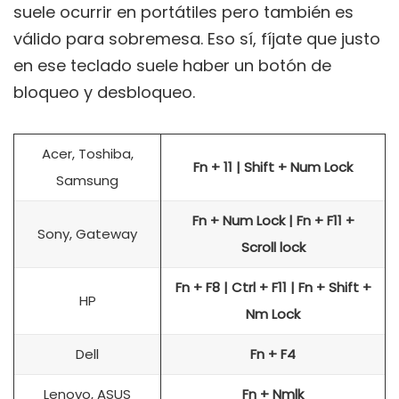
suele ocurrir en portátiles pero también es
válido para sobremesa. Eso sí, fíjate que justo
en ese teclado suele haber un botón de
bloqueo y desbloqueo.
Acer, Toshiba,
Fn + 11 | Shift + Num Lock
Samsung
Fn + Num Lock | Fn + F11 +
Sony, Gateway
Scroll lock
Fn + F8 | Ctrl + F11 | Fn + Shift +
HP
Nm Lock
Dell
Fn + F4
Lenovo, ASUS
Fn + Nmlk