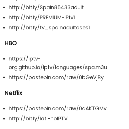
http://bit.ly/Spain85433adult
http://bit.ly/PREMIUM-IPtv1
http://bit.ly/tv_spainadultoses1
HBO
https://iptv-
org.github.io/iptv/languages/spa.m3u
https://pastebin.com/raw/0bGeVjBy
Netflix
https://pastebin.com/raw/0aAKTGMv
http://bit.ly/lati-noIPTV