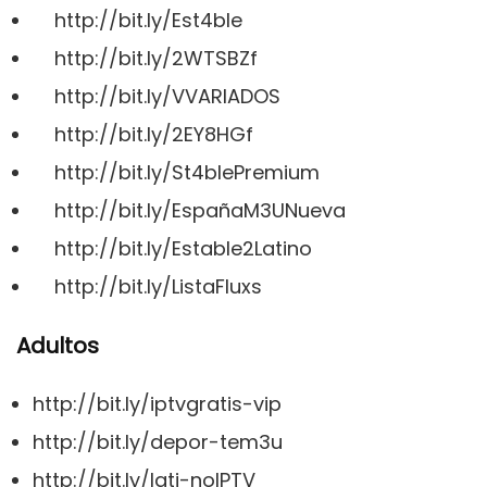
http://bit.ly/Est4ble
http://bit.ly/2WTSBZf
http://bit.ly/VVARIADOS
http://bit.ly/2EY8HGf
http://bit.ly/St4blePremium
http://bit.ly/EspañaM3UNueva
http://bit.ly/Estable2Latino
http://bit.ly/ListaFluxs
Adultos
http://bit.ly/iptvgratis-vip
http://bit.ly/depor-tem3u
http://bit.ly/lati-noIPTV