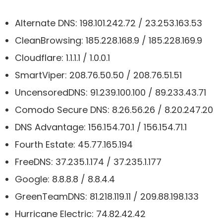
Alternate DNS: 198.101.242.72 / 23.253.163.53
CleanBrowsing: 185.228.168.9 / 185.228.169.9
Cloudflare: 1.1.1.1 / 1.0.0.1
SmartViper: 208.76.50.50 / 208.76.51.51
UncensoredDNS: 91.239.100.100 / 89.233.43.71
Comodo Secure DNS: 8.26.56.26 / 8.20.247.20
DNS Advantage: 156.154.70.1 / 156.154.71.1
Fourth Estate: 45.77.165.194
FreeDNS: 37.235.1.174 / 37.235.1.177
Google: 8.8.8.8 / 8.8.4.4
GreenTeamDNS: 81.218.119.11 / 209.88.198.133
Hurricane Electric: 74.82.42.42