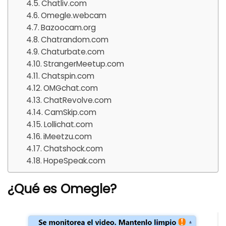
Chatliv.com
Omegle.webcam
Bazoocam.org
Chatrandom.com
Chaturbate.com
StrangerMeetup.com
Chatspin.com
OMGchat.com
ChatRevolve.com
CamSkip.com
Lollichat.com
iMeetzu.com
Chatshock.com
HopeSpeak.com
¿Qué es Omegle?