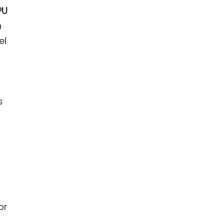
PU
n
el
s
or
s