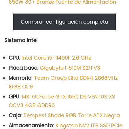
650W 80+ Bronze Fuente de Alimentación
Comprar configuración completa
Sistema Intel
CPU
:
Intel Core i5-11400F 2.6 GHz
Placa base
:
Gigabyte H510M S2H V3
Memoria
:
Team Group Elite DDR4 2666MHz
16GB CL19
GPU
:
MSI GeForce GTX 1650 D6 VENTUS XS
OCV3 4GB GDDR6
Caja
:
Tempest Shade RGB Torre ATX Negra
Almacenamiento
:
Kingston NV2 1TB SSD PCIe