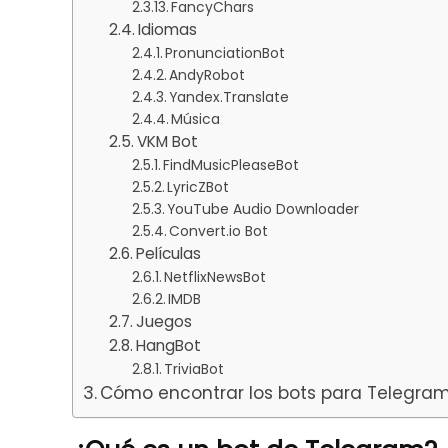
FancyChars
Idiomas
PronunciationBot
AndyRobot
Yandex.Translate
Música
VKM Bot
FindMusicPleaseBot
LyricZBot
YouTube Audio Downloader
Convert.io Bot
Películas
NetflixNewsBot
IMDB
Juegos
HangBot
TriviaBot
Cómo encontrar los bots para Telegra